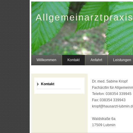
Allgemeinarztpraxis
Willkommen
Kontakt
Anfahrt
Leistungen
Dr. med. Sabine Kropf
Kontakt
Fachärztin für Allgemein
Telefon: 038354 339945
Fax: 038354 339943
kropf@hausarzt-lubmin.d
Waldstraße 6a
17509 Lubmin