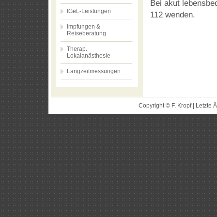
Bei akut lebensbed
IGeL-Leistungen
112 wenden.
Impfungen &
Reiseberatung
Therap.
Lokalanästhesie
Langzeitmessungen
Copyright © F. Kropf | Letzte