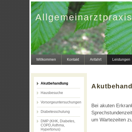
Allgemeinarztpraxis
Willkommen
Kontakt
Anfahrt
Leistungen
Akutbehandlung
Akutbehand
Hausbesuche
Vorsorgeuntersuchungen
Bei akuten Erkran
Diabetesschulung
Sprechstundenzeit
um Wartezeiten zu
DMP (KHK, Diabetes,
COPD,Asthma,
Hypertonus)