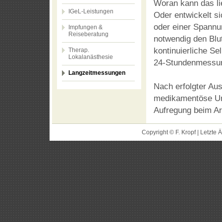
Woran kann das li
IGeL-Leistungen
Oder entwickelt s
oder einer Spannun
Impfungen &
Reiseberatung
notwendig den Blu
kontinuierliche S
Therap.
Lokalanästhesie
24-Stundenmessu
Langzeitmessungen
Nach erfolgter Aus
medikamentöse Unt
Aufregung beim Ar
Copyright © F. Kropf | Letzte