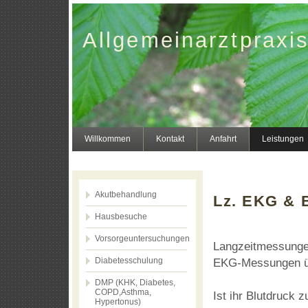
Allgemeinarztpraxis
Willkommen
Kontakt
Anfahrt
Leistungen
Akutbehandlung
Lz. EKG & 
Hausbesuche
Vorsorgeuntersuchungen
Langzeitmessungen
Diabetesschulung
EKG-Messungen ü
DMP (KHK, Diabetes,
COPD,Asthma,
Ist ihr Blutdruck 
Hypertonus)